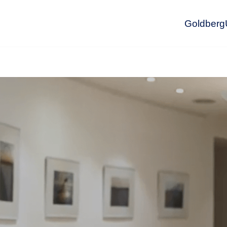
GoldbergU