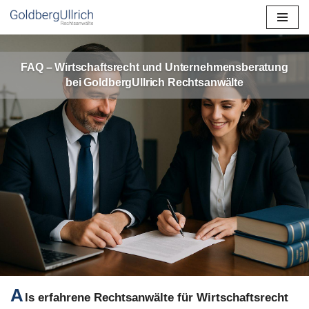
Zum
Inhalt
FAQ – Wirtschaftsrecht und Unternehmensberatung
springen
bei GoldbergUllrich Rechtsanwälte
A
ls erfahrene Rechtsanwälte für Wirtschaftsrecht