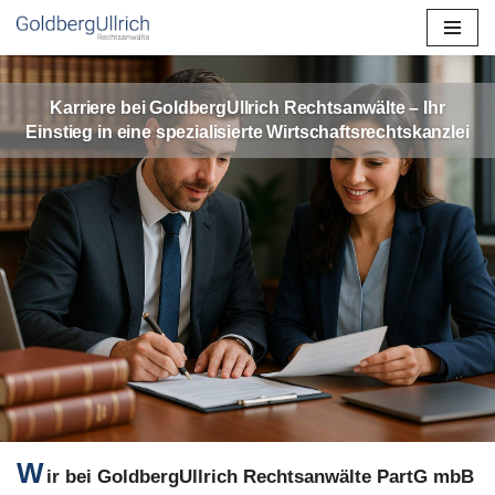
Zum
Inhalt
Karriere bei GoldbergUllrich Rechtsanwälte – Ihr
springen
Einstieg in eine spezialisierte Wirtschaftsrechtskanzlei
W
ir bei GoldbergUllrich Rechtsanwälte PartG mbB