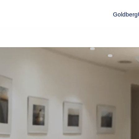
GoldbergU