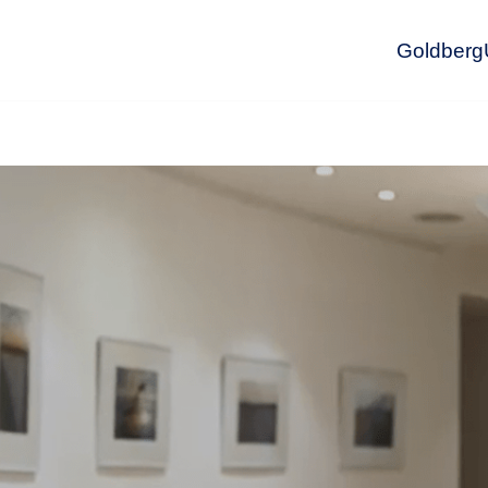
GoldbergU