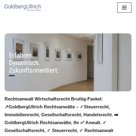
Zum
Inhalt
springen
Rechtsanwalt Wirtschaftsrecht Bruttig-Fankel:
↗️GoldbergUllrich Rechtsanwälte – ✓Steuerrecht,
Immobilienrecht, Gesellschaftsrecht, Handelsrecht. ➡️
GoldbergUllrich Rechtsanwälte, Ihr ✅ Anwalt. ✓
Gesellschaftsrecht, ✓ Steuerrecht, ✓ Rechtsanwalt