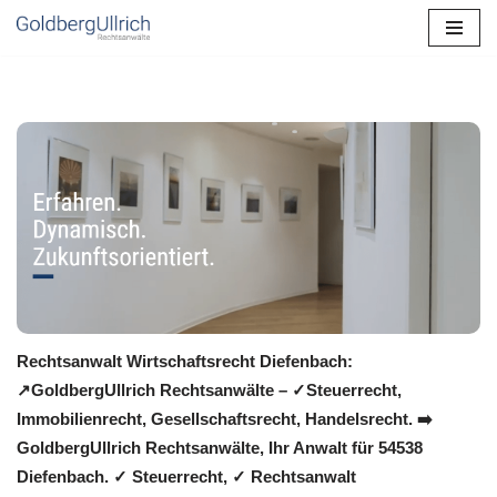
Zum
Inhalt
springen
Rechtsanwalt Wirtschaftsrecht Diefenbach:
↗️GoldbergUllrich Rechtsanwälte – ✓Steuerrecht,
Immobilienrecht, Gesellschaftsrecht, Handelsrecht. ➡️
GoldbergUllrich Rechtsanwälte, Ihr Anwalt für 54538
Diefenbach. ✓ Steuerrecht, ✓ Rechtsanwalt