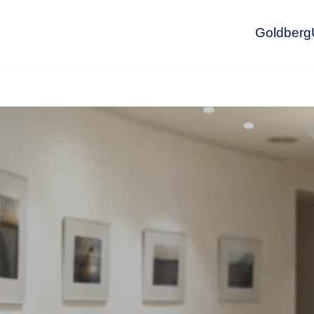
GoldbergU