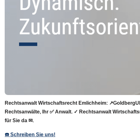
Rechtsanwalt Wirtschaftsrecht Emlichheim: ↗️GoldbergUll
Rechtsanwälte, Ihr ✅ Anwalt. ✓ Rechtsanwalt Wirtschafts
für Sie da ✉.
☎️ Schreiben Sie uns!