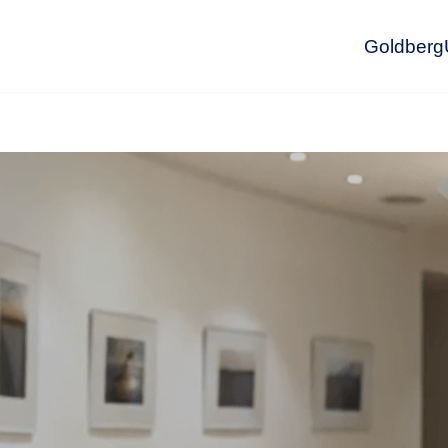
GoldbergU