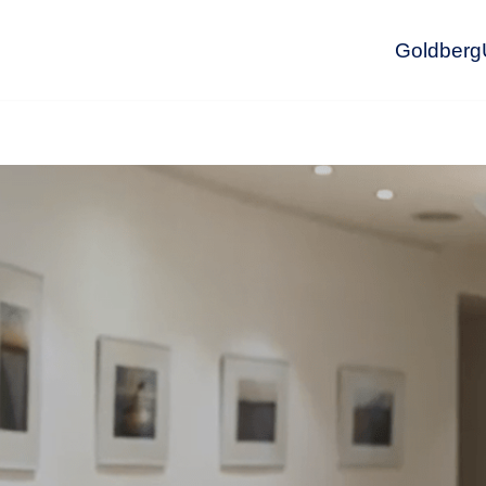
GoldbergU