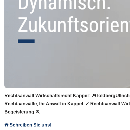
Rechtsanwalt Wirtschaftsrecht Kappel: ↗️GoldbergUllrich
Rechtsanwälte, Ihr Anwalt in Kappel. ✓ Rechtsanwalt Wirt
Begeisterung ✉.
☎️ Schreiben Sie uns!