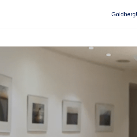
GoldbergU