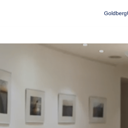
GoldbergU