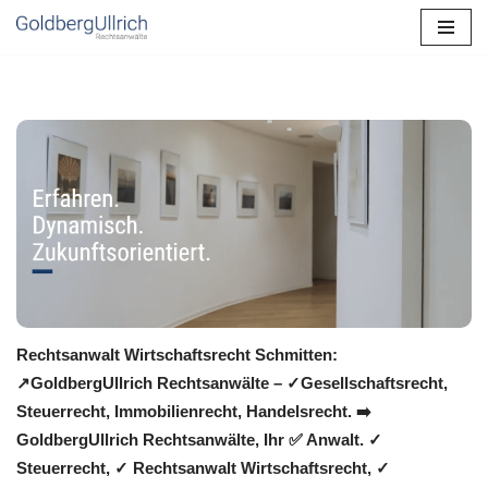
Zum
Inhalt
springen
Rechtsanwalt Wirtschaftsrecht Schmitten:
↗️GoldbergUllrich Rechtsanwälte – ✓Gesellschaftsrecht,
Steuerrecht, Immobilienrecht, Handelsrecht. ➡️
GoldbergUllrich Rechtsanwälte, Ihr ✅ Anwalt. ✓
Steuerrecht, ✓ Rechtsanwalt Wirtschaftsrecht, ✓