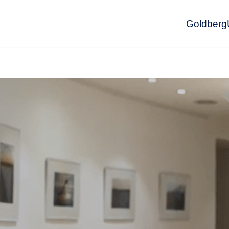
GoldbergU