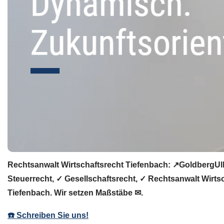
Rechtsanwalt Wirtschaftsrecht Tiefenbach: ↗️GoldbergUll
Steuerrecht, ✓ Gesellschaftsrecht, ✓ Rechtsanwalt Wirts
Tiefenbach. Wir setzen Maßstäbe ✉.
☎️ Schreiben Sie uns!