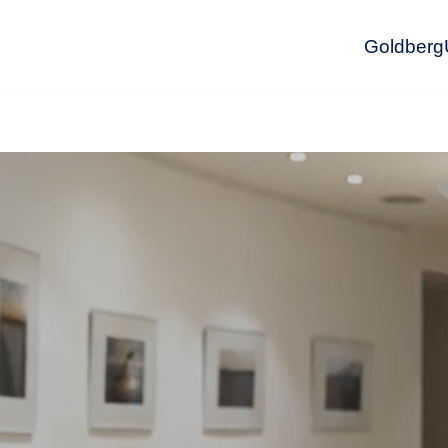
GoldbergU