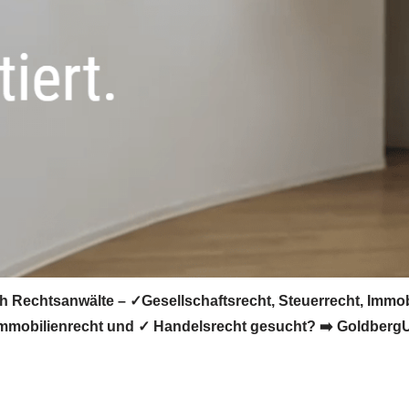
ch Rechtsanwälte – ✓Gesellschaftsrecht, Steuerrecht, Immob
Immobilienrecht und ✓ Handelsrecht gesucht? ➡️ GoldbergUll