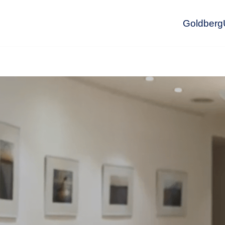
GoldbergU