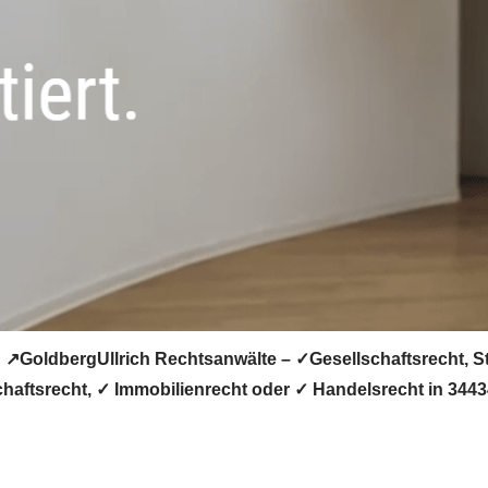
: ↗️GoldbergUllrich Rechtsanwälte – ✓Gesellschaftsrecht, S
chaftsrecht, ✓ Immobilienrecht oder ✓ Handelsrecht in 3443