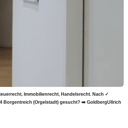
teuerrecht, Immobilienrecht, Handelsrecht. Nach ✓
4 Borgentreich (Orgelstadt) gesucht? ➡️ GoldbergUllrich