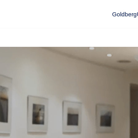
GoldbergU