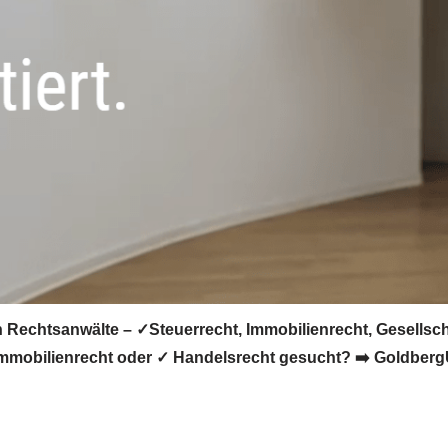
 Rechtsanwälte – ✓Steuerrecht, Immobilienrecht, Gesellsch
Immobilienrecht oder ✓ Handelsrecht gesucht? ➡️ GoldbergU