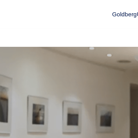
GoldbergU