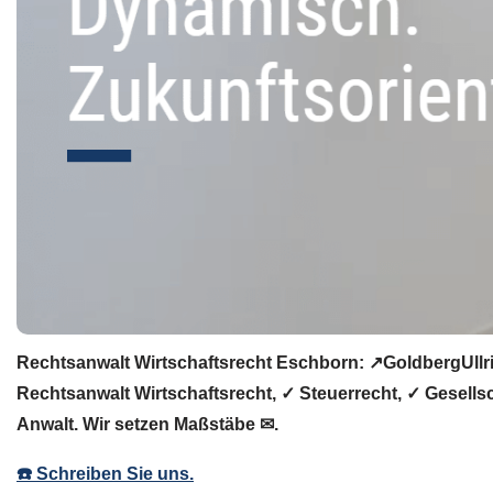
Rechtsanwalt Wirtschaftsrecht Eschborn: ↗️GoldbergUllr
Rechtsanwalt Wirtschaftsrecht, ✓ Steuerrecht, ✓ Gesells
Anwalt. Wir setzen Maßstäbe ✉.
☎️ Schreiben Sie uns.