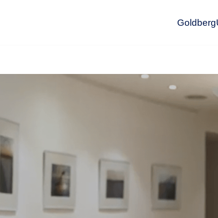
GoldbergU