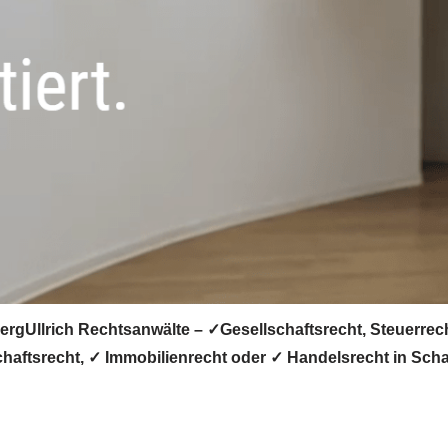
rgUllrich Rechtsanwälte – ✓Gesellschaftsrecht, Steuerrech
schaftsrecht, ✓ Immobilienrecht oder ✓ Handelsrecht in Sc