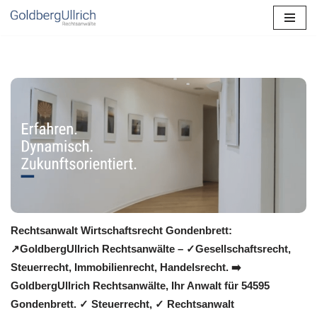
Zum
Inhalt
springen
Rechtsanwalt Wirtschaftsrecht Gondenbrett:
↗️GoldbergUllrich Rechtsanwälte – ✓Gesellschaftsrecht,
Steuerrecht, Immobilienrecht, Handelsrecht. ➡️
GoldbergUllrich Rechtsanwälte, Ihr Anwalt für 54595
Gondenbrett. ✓ Steuerrecht, ✓ Rechtsanwalt