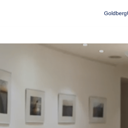
GoldbergU