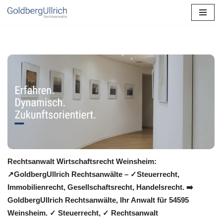
Zum
Inhalt
springen
Rechtsanwalt Wirtschaftsrecht Weinsheim:
↗️GoldbergUllrich Rechtsanwälte – ✓Steuerrecht,
Immobilienrecht, Gesellschaftsrecht, Handelsrecht. ➡️
GoldbergUllrich Rechtsanwälte, Ihr Anwalt für 54595
Weinsheim. ✓ Steuerrecht, ✓ Rechtsanwalt